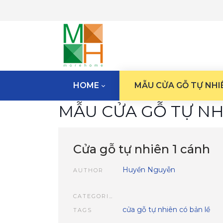
HOME
MẪU CỬA GỖ TỰ NHI
MẪU CỬA GỖ TỰ NH
Cửa gỗ tự nhiên 1 cánh
Huyền Nguyễn
AUTHOR
CATEGORIES
cửa gỗ tự nhiên có bản lề
TAGS