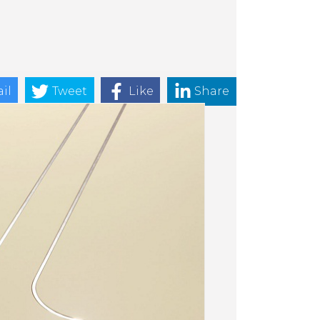
il
Tweet
Like
Share