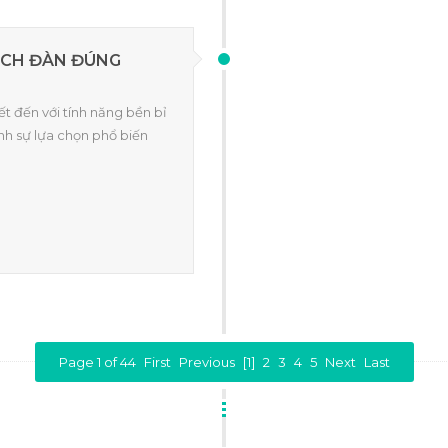
ẠCH ĐÀN ĐÚNG
ết đến với tính năng bền bỉ
ành sự lựa chọn phổ biến
Page 1 of 44
First
Previous
[1]
2
3
4
5
Next
Last