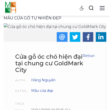
MẪU CỬA GỖ TỰ NHIÊN ĐẸP
Cửa gỗ óc chó hiện đại
Retrun
tại chung cư GoldMark
City
Hằng Nguyễn
AUTHOR
Mẫu cửa đẹp
CATEGORIES
TAGS