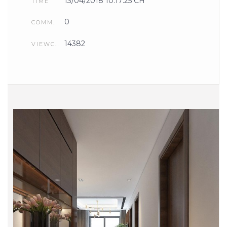
13/04/2018 10:17:25 CH
TIME
0
COMMENTS
14382
VIEWCOUNT