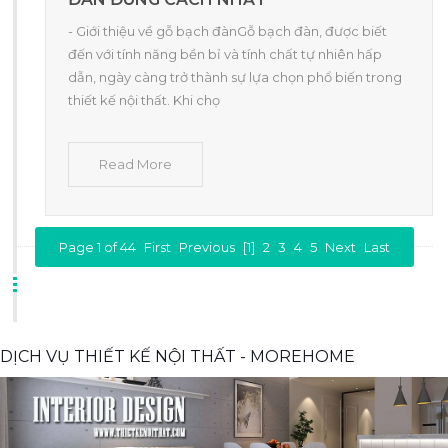
- Giới thiệu về gỗ bạch đànGỗ bạch đàn, được biết
đến với tính năng bền bỉ và tính chất tự nhiên hấp
dẫn, ngày càng trở thành sự lựa chọn phổ biến trong
thiết kế nội thất. Khi chọ
Read More
Page 1 of 44
First
Previous
[1]
2
3
4
5
Next
Last
DỊCH VỤ THIẾT KẾ NỘI THẤT - MOREHOME