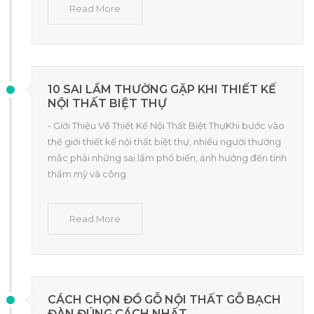
Read More
10 SAI LẦM THƯỜNG GẶP KHI THIẾT KẾ
NỘI THẤT BIỆT THỰ
- Giới Thiệu Về Thiết Kế Nội Thất Biệt ThựKhi bước vào
thế giới thiết kế nội thất biệt thự, nhiều người thường
mắc phải những sai lầm phổ biến, ảnh hưởng đến tính
thẩm mỹ và công
Read More
CÁCH CHỌN ĐỒ GỖ NỘI THẤT GỖ BẠCH
ĐÀN ĐÚNG CÁCH NHẤT