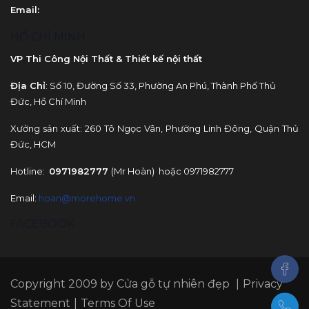
Email
:
HỒ CHÍ MINH
VP Thi Công Nội Thất & Thiết kế nội thất
Địa Chỉ
: Số 10, Đường Số 33, Phường An Phú, Thành Phố Thủ
Đức, Hồ Chí Minh
Xưởng sản xuất: 260 Tô Ngọc Vân, Phường Linh Đông, Quận Thủ
Đức, HCM
Hotline:
0971982777
(Mr Hoàn) hoặc 0971982777
Email:
hoan@morehome.vn
FACEBOOK
Copyright 2009 by
Cửa gỗ tự nhiên đẹp
|
Privacy
Statement
|
Terms Of Use