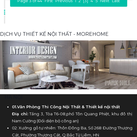
Page 3 of 44
First
Previous
1
2
[3]
4
5
Next
Last
DỊCH VỤ THIẾT KẾ NỘI THẤT - MOREHOME
HÀ NỘI
01.Văn Phòng Thi Công Nội Thất & Thiết kế nội thất
Điạ chỉ:
Tầng 3, Tòa T6-08,phố Tôn Quang Phiệt, khu đô thị
Nam Cường (Đối diện bộ công an)
02: Xưởng gỗ tự nhiên: Thôn Đông Ba, Số 268 Đường Thượng
Cát, Phường Thượng Cát, Q.Bắc Từ Liêm, HN