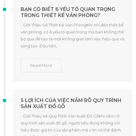
BẠN CÓ BIẾT 6 YẾU TỐ QUAN TRỌNG
TRONG THIẾT KẾ VĂN PHÒNG?
- Giới Thiệu Về Thiết Kế Văn PhòngKhi nói đến thiết kế
văn phòng, có 6 yếu tố quan trọng mà bạn không thể
bỏ qua để tạo ra một không gian làm việc hiệu quả và
sáng tạo. Đầu tiên,
Read More
5 LỢI ÍCH CỦA VIỆC NẮM RÕ QUY TRÌNH
SẢN XUẤT ĐỒ GỖ
- Giới Thiệu Về Quy Trình Sản Xuất Đồ GỗKhi nắm rõ
quy trình sản xuất đồ gỗ, người tiêu dùng không chỉ
hiểu được giá trị của sản phẩm mà còn có thể đánh