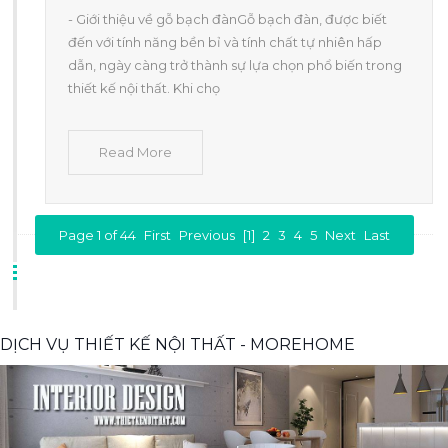
- Giới thiệu về gỗ bạch đànGỗ bạch đàn, được biết
đến với tính năng bền bỉ và tính chất tự nhiên hấp
dẫn, ngày càng trở thành sự lựa chọn phổ biến trong
thiết kế nội thất. Khi chọ
Read More
Page 1 of 44
First
Previous
[1]
2
3
4
5
Next
Last
DỊCH VỤ THIẾT KẾ NỘI THẤT - MOREHOME