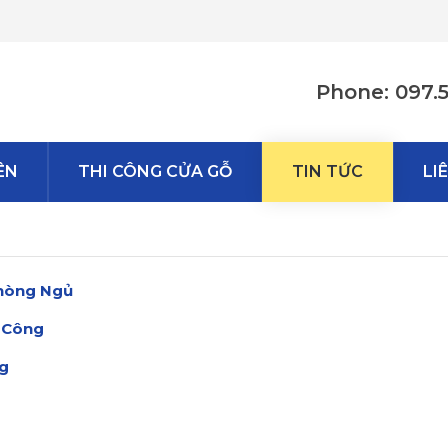
Phone: 097.
ÊN
THI CÔNG CỬA GỖ
TIN TỨC
LI
Phòng Ngủ
i Công
ng