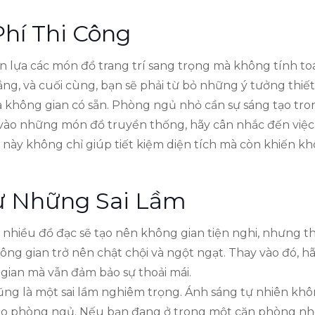
hí Thi Công
n lựa các món đồ trang trí sang trọng mà không tính to
ẳng, và cuối cùng, bạn sẽ phải từ bỏ những ý tưởng thiết
 không gian có sẵn. Phòng ngủ nhỏ cần sự sáng tạo trong
ựa vào những món đồ truyền thống, hãy cân nhắc đến việ
này không chỉ giúp tiết kiệm diện tích mà còn khiến khô
Từ Những Sai Lầm
nhiều đồ đạc sẽ tạo nên không gian tiện nghi, nhưng th
ông gian trở nên chật chội và ngột ngạt. Thay vào đó,
gian mà vẫn đảm bảo sự thoải mái.
cũng là một sai lầm nghiêm trọng. Ánh sáng tự nhiên kh
ho phòng ngủ. Nếu bạn đang ở trong một căn phòng nh