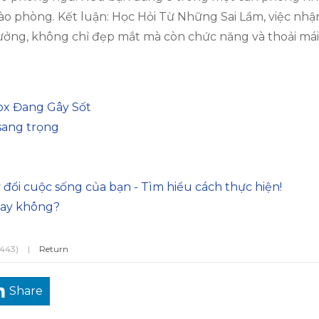
ào phòng. Kết luận: Học Hỏi Từ Những Sai Lầm, việc nhậ
tưởng, không chỉ đẹp mắt mà còn chức năng và thoải mái
nox Đang Gây Sốt
sang trọng
)
y đổi cuộc sống của bạn - Tìm hiểu cách thực hiện!
hay không?
(443)
|
Return
Share