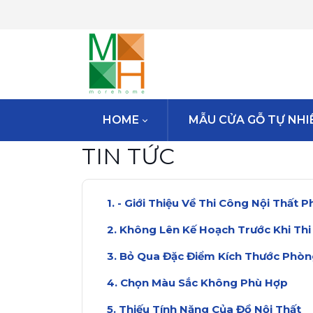
HOME
MẪU CỬA GỖ TỰ NHI
TIN TỨC
- Giới Thiệu Về Thi Công Nội Thất 
Không Lên Kế Hoạch Trước Khi Th
Bỏ Qua Đặc Điểm Kích Thước Phò
Chọn Màu Sắc Không Phù Hợp
Thiếu Tính Năng Của Đồ Nội Thất