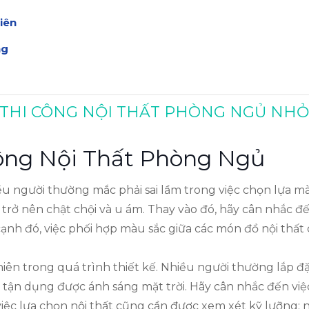
iên
ng
ầm
I THI CÔNG NỘI THẤT PHÒNG NGỦ NHỎ
 Công Nội Thất Phòng Ngủ
ều người thường mắc phải sai lầm trong việc chọn lựa mà
 trở nên chật chội và u ám. Thay vào đó, hãy cân nhắc 
 cạnh đó, việc phối hợp màu sắc giữa các món đồ nội thấ
hiên trong quá trình thiết kế. Nhiều người thường lắp đặ
 tận dụng được ánh sáng mặt trời. Hãy cân nhắc đến vi
, việc lựa chọn nội thất cũng cần được xem xét kỹ lưỡn