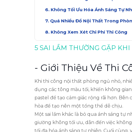
Không Tối Ưu Hóa Ánh Sáng Tự Nh
Quá Nhiều Đồ Nội Thất Trong Phò
Không Xem Xét Chi Phí Thi Công
Kết Luận: Học Hỏi Từ Những Sai L
5 SAI LẦM THƯỜNG GẶP KH
- Giới Thiệu Về Thi
Khi thi công nội thất phòng ngủ nhỏ, nhi
dụng các tông màu tối, khiến không gian
pastel để tạo cảm giác rộng rãi hơn. Bên
hòa để tạo nên một tổng thể dễ chịu.
Một sai lầm khác là bỏ qua ánh sáng tự n
giường không tối ưu, dẫn đến việc không
tối đa hóa ánh sáng tự nhiên. Cuối cùng