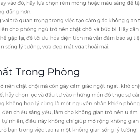
hay vào đó, hãy lựa chọn rèm mỏng hoặc màu sáng để tậ
ng đãng hơn.
ng vai trò quan trọng trong việc tạo cảm giác không gian 
iến cho phòng ngủ trở nên chật chội và bức bí. Hãy cân
hể gập lại, để tối ưu hóa diện tích mà vẫn đảm bảo sự 
n sống lý tưởng, vừa đẹp mắt vừa thoải mái.
hất Trong Phòng
ở nên chật chội mà còn gây cảm giác ngột ngạt, khó chị
, hãy chọn lọc và đầu tư vào những món đồ thực sự cần 
áng không hợp lý cũng là một nguyên nhân khiến phòng
đèn chiếu sáng yếu, làm cho không gian trở nên u ám. 
 tự nhiên, điều này không chỉ giúp mở rộng không gian 
rở bạn trong việc tạo ra một không gian sống lý tưởng!