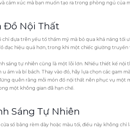
n và cảm xúc mà bạn muốn tạo ra trong phòng ngủ của m
 Đồ Nội Thất
chỉ dựa trên yếu tố thẩm mỹ mà bỏ qua khả năng tối ưu
ồ đạc hiệu quả hơn, trong khi một chiếc giường truyền 
 sáng tự nhiên cũng là một lỗi lớn. Nhiều thiết kế nội 
ên u ám và bí bách. Thay vào đó, hãy lựa chọn các gam mà
, đừng quên rằng mỗi món đồ nội thất nên phục vụ một 
rong một không gian đã hạn chế.
nh Sáng Tự Nhiên
cửa sổ bằng rèm dày hoặc màu tối, điều này không chỉ 