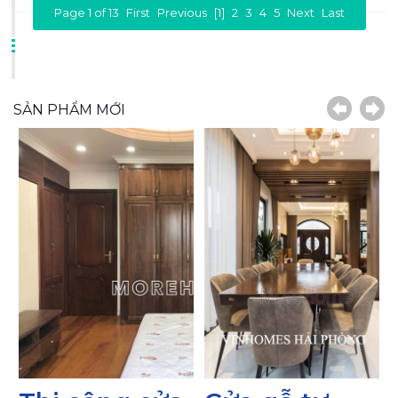
Page 1 of 13
First
Previous
[1]
2
3
4
5
Next
Last
SẢN PHẨM MỚI