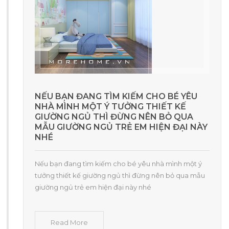
NẾU BẠN ĐANG TÌM KIẾM CHO BÉ YÊU
NHÀ MÌNH MỘT Ý TƯỞNG THIẾT KẾ
GIƯỜNG NGỦ THÌ ĐỪNG NÊN BỎ QUA
MẪU GIƯỜNG NGỦ TRẺ EM HIỆN ĐẠI NÀY
NHÉ
Nếu bạn đang tìm kiếm cho bé yêu nhà mình một ý
tưởng thiết kế giường ngủ thì đừng nên bỏ qua mẫu
giường ngủ trẻ em hiện đại này nhé
Read More