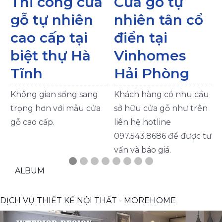
Thi công cửa
Cửa gỗ tự
gỗ tự nhiên
nhiên tân cổ
cao cấp tại
điển tại
biệt thự Hà
Vinhomes
Tĩnh
Hải Phòng
T
Không gian sống sang
Khách hàng có nhu cầu
n
trọng hơn với mẫu cửa
sở hữu cửa gỗ như trên
gỗ cao cấp.
liên hệ hotline
097.543.8686 để được tư
vấn và báo giá.
ALBUM
DỊCH VỤ THIẾT KẾ NỘI THẤT - MOREHOME