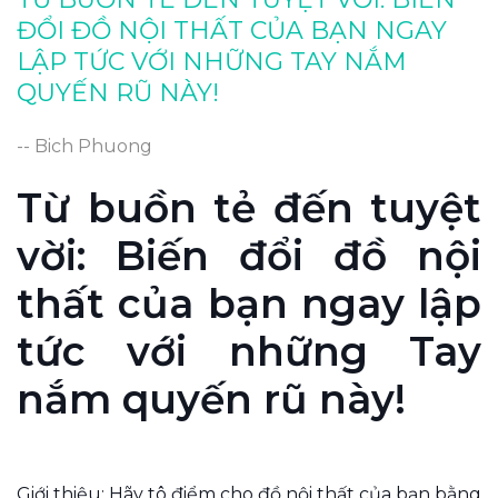
Trưng bày trước và sau khi biến đổi: Truyền
ĐỔI ĐỒ NỘI THẤT CỦA BẠN NGAY
cảm hứng sáng tạo.
LẬP TỨC VỚI NHỮNG TAY NẮM
Kết luận: Nâng cao đồ đạc của bạn bằng tay
QUYẾN RŨ NÀY!
cầm tuyệt đẹp.
-- Bich Phuong
Từ buồn tẻ đến tuyệt
vời: Biến đổi đồ nội
thất của bạn ngay lập
tức với những Tay
nắm quyến rũ này!
Giới thiệu: Hãy tô điểm cho đồ nội thất của bạn bằng