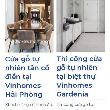
Thi công cửa
Cửa gỗ tự
Th
gỗ tự nhiên
nhiên tân cổ
gỗ
tại biệt thự
điển tại
cá
Vinhomes
Vinhomes
tâ
Gardenia
Hải Phòng
Vi
Im
Thi công cửa gỗ tự
hách hàng có nhu cầu