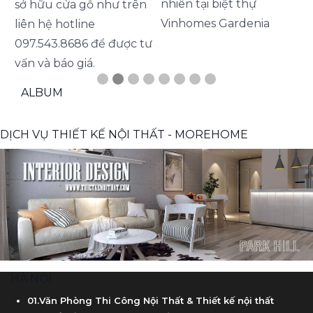
Ph
nhiên tại biệt thự
ở hữu cửa gỗ như trên
Vinhomes Gardenia
iên hệ hotline
Thi 
97.543.8686 để được tư
nhiên
ấn và báo giá.
tân 
ALBUM
Impe
một 
mục 
DỊCH VỤ THIẾT KẾ NỘI THẤT - MOREHOME
tại biệ
HÀ NỘI
01.Văn Phòng Thi Công Nội Thất & Thiết kế nội thất