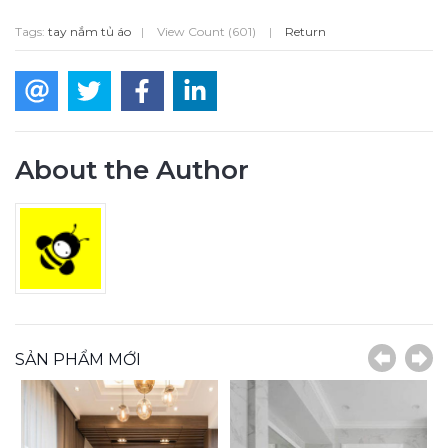
Tags:
tay nắm tủ áo
|
View Count (601)
|
Return
About the Author
SẢN PHẨM MỚI