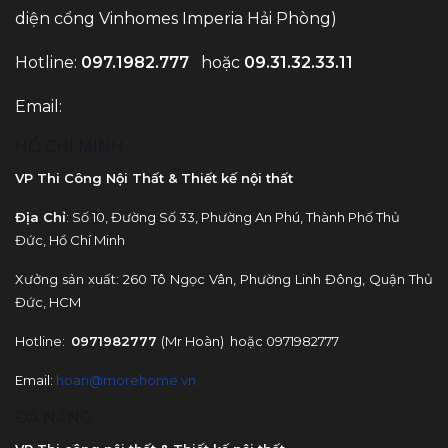
diện cổng Vinhomes Imperia Hải Phòng)
Hotline:
097.1982.777
hoặc
09.31.32.33.11
Email:
HỒ CHÍ MINH
VP Thi Công Nội Thất & Thiết kế nội thất
Địa Chỉ
: Số 10, Đường Số 33, Phường An Phú, Thành Phố Thủ
Đức, Hồ Chí Minh
Xưởng sản xuất: 260 Tô Ngọc Vân, Phường Linh Đông, Quận Thủ
Đức, HCM
Hotline:
0971982777
(Mr Hoàn) hoặc 0971982777
Email:
hoan@morehome.vn
ĐÀ NẴNG